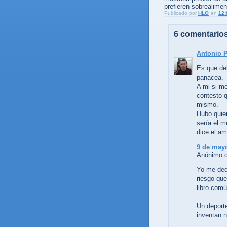
prefieren sobrealimen
Publicado por
HLO
en
12:
6 comentarios
Antonio 
Es que deb
panacea.
A mi si me
contesto q
mismo.
Hubo quien
sería el 
dice el am
9 de mayo
Anónimo di
Yo me dedi
riesgo que
libro comú
Un deporte
inventan 