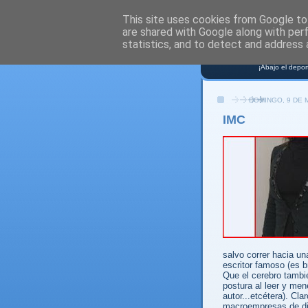
This site uses cookies from Google to 
are shared with Google along with per
NO S
statistics, and to detect and address 
¡Abajo el depor
DOMINGO, 9 DE 
IMC
salvo correr hacia un
escritor famoso (es b
Que el cerebro tambi
postura al leer y men
autor...etcétera). Cl
macroempresas de dis