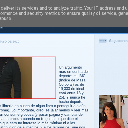
deliver its services and to analyze traffic. Your IP address and 
formance and security metrics to ensure quality of service, gen
PORT
abuse.
te!
Seguidores
MAYO DE 2010
Un argumento
más en contra del
deporte: mi IMC
(Índice de Masa
Corporal) es de
19,333 (lo ideal
está entre 18 y
25). Y nunca he
hecho deporte,
a librería en busca de algún libro o perseguir a algún
roma). Lo importante, creo, es jalar menos y leer más.
én consume glucosa (y pasar página y cambiar de
ear la cabeza cuando no te gusta lo que dice el
aro que esto no interesa lo más mínimo ni a las
tribución de alimentos ni a los gimnasios, que nos