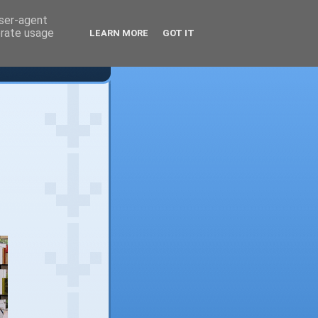
user-agent
erate usage
LEARN MORE
GOT IT