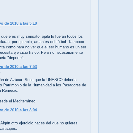
o de 2010 a las 5:18
.
s que eres muy sensato; ojalá lo fueran todos los
claran, por ejemplo, amantes del fútbol. Tampoco
onta como para no ver que el ser humano es un ser
ecesita ejercicio físico. Pero no necesariamente
queta "deporte".
o de 2010 a las 7:53
.
ón de Azúcar: Si es que la UNESCO debería
os Patrimonio de la Humanidad a los Pasadores de
n Remedio.
esde el Mediterráneo
o de 2010 a las 8:04
.
Algún otro ejercicio haces del que no quieres
artícipes.