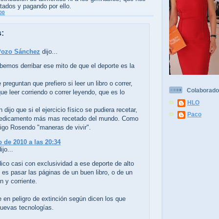
tados y pagando por ello.
00
:
Pozo Sánchez
dijo...
emos derribar ese mito de que el deporte es la
 preguntan que prefiero si leer un libro o correr,
Colaborado
ue leer corriendo o correr leyendo, que es lo
HLO
 dijo que si el ejercicio físico se pudiera recetar,
Paco
medicamento más mas recetado del mundo. Como
igo Rosendo "maneras de vivir".
 de 2010 a las 20:34
jo...
co casi con exclusividad a ese deporte de alto
 es pasar las páginas de un buen libro, o de un
n y corriente.
 en peligro de extinción según dicen los que
nuevas tecnologías.