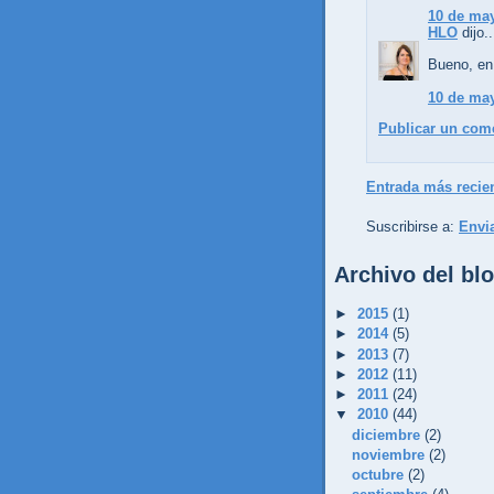
10 de may
HLO
dijo..
Bueno, en 
10 de may
Publicar un com
Entrada más recie
Suscribirse a:
Envi
Archivo del bl
►
2015
(1)
►
2014
(5)
►
2013
(7)
►
2012
(11)
►
2011
(24)
▼
2010
(44)
diciembre
(2)
noviembre
(2)
octubre
(2)