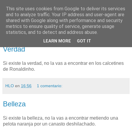
This site uses cookies from Google to deliver its services
NO SPORT
and to analyze traffic. Your IP address and user-agent are
shared with Google along with performance and security
metrics to ensure quality of service, generate usage
¡Abajo el deporte!
statistics, and to detect and address abuse.
LEARN MORE
GOT IT
viernes, 28 de agosto de 2009
Verdad
Si existe la verdad, no la vas a encontrar en los calcetines
de Ronaldinho.
HLO
en
16:56
1 comentario:
Belleza
Si existe la belleza, no la vas a encontrar metiendo una
pelota naranja por un canasto deshilachado.