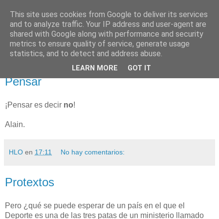
This site uses cookies from Google to deliver its services
NO SPORT
and to analyze traffic. Your IP address and user-agent are
shared with Google along with performance and security
metrics to ensure quality of service, generate usage
¡Abajo el deporte!
statistics, and to detect and address abuse.
LEARN MORE
GOT IT
sábado, 20 de diciembre de 2008
Pensar
¡Pensar es decir
no
!
Alain.
HLO
en
17:11
No hay comentarios:
Protextos
Pero ¿qué se puede esperar de un país en el que el
Deporte es una de las tres patas de un ministerio llamado