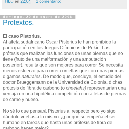
HLO
en
22:04
1 comentario:
domingo, 20 de enero de 2008
Protextos.
El caso Pistorius
.
Al atleta sudafricano Oscar Pistorius le han prohibido la
participación en los Juegos Olímpicos de Pekín. Las
prótesis que realizan las funciones de unas piernas que no
tiene (fruto de una malformación y una amputación
posterior), resulta que son mejores para correr. Se necesita
menos esfuerzo para correr con ellas que con unas piernas
digamos
naturales
. De modo que, concluye, el estudio del
doctor Brueggemann de la Universidad de Colonia, dichas
prótesis de fibra de carbono (o c
heetahs)
representarían una
ventaja en una hipotética competición con atletas de piernas
de carne y hueso.
No sé lo que pensará Pistorius al respecto pero yo sigo
dándole vueltas a lo mismo: ¿por qué se empeña el ser
humano en tareas que hasta unas prótesis de fibra de
carbono hacen mejor?