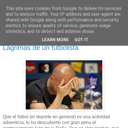
This site uses cookies from Google to deliver its services
NO SPORT
and to analyze traffic. Your IP address and user-agent are
shared with Google along with performance and security
metrics to ensure quality of service, generate usage
¡Abajo el deporte!
statistics, and to detect and address abuse.
LEARN MORE
GOT IT
domingo, 22 de mayo de 2011
Lágrimas de un futbolista
Que el fútbol (el deporte en general) es una actividad
adventicia, lo ha descubierto con gran pena el