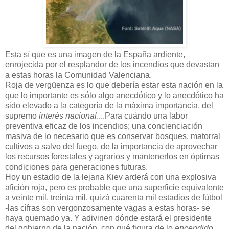
Esta sí que es una imagen de la España ardiente,
enrojecida por el resplandor de los incendios que devastan
a estas horas la Comunidad Valenciana.
Roja de vergüenza es lo que debería estar esta nación en la
que lo importante es sólo algo anecdótico y lo anecdótico ha
sido elevado a la categoría de la máxima importancia, del
supremo
interés nacional
....Para cuándo una labor
preventiva eficaz de los incendios; una concienciación
masiva de lo necesario que es conservar bosques, matorral
cultivos a salvo del fuego, de la importancia de aprovechar
los recursos forestales y agrarios y mantenerlos en óptimas
condiciones para generaciones futuras.
Hoy un estadio de la lejana Kiev arderá con una explosiva
afición roja, pero es probable que una superficie equivalente
a veinte mil, treinta mil, quizá cuarenta mil estadios de fútbol
-las cifras son vergonzosamente vagas a estas horas- se
haya quemado ya. Y adivinen dónde estará el presidente
del gobierno de la nación, con qué figura de lo
encendido
.