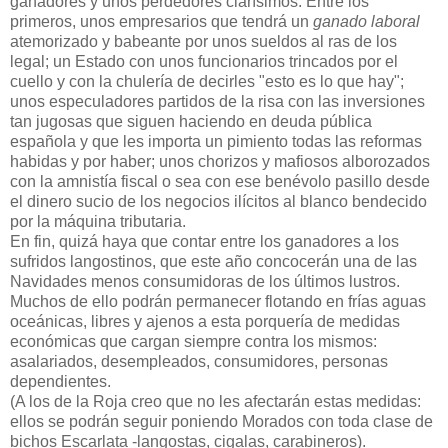
ganadores y unos perdedores clarísimos. Entre los
primeros, unos empresarios que tendrá un
ganado laboral
atemorizado y babeante por unos sueldos al ras de los
legal; un Estado con unos funcionarios trincados por el
cuello y con la chulería de decirles "esto es lo que hay";
unos especuladores partidos de la risa con las inversiones
tan jugosas que siguen haciendo en deuda pública
española y que les importa un pimiento todas las reformas
habidas y por haber; unos chorizos y mafiosos alborozados
con la amnistía fiscal o sea con ese benévolo pasillo desde
el dinero sucio de los negocios ilícitos al blanco bendecido
por la máquina tributaria.
En fin, quizá haya que contar entre los ganadores a los
sufridos langostinos, que este año concocerán una de las
Navidades menos consumidoras de los últimos lustros.
Muchos de ello podrán permanecer flotando en frías aguas
oceánicas, libres y ajenos a esta porquería de medidas
económicas que cargan siempre contra los mismos:
asalariados, desempleados, consumidores, personas
dependientes.
(A los de la Roja creo que no les afectarán estas medidas:
ellos se podrán seguir poniendo Morados con toda clase de
bichos Escarlata -langostas, cigalas, carabineros).