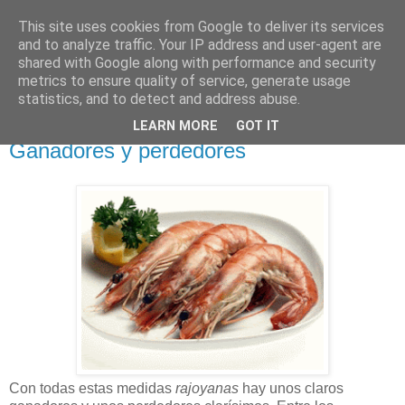
This site uses cookies from Google to deliver its services
NO SPORT
and to analyze traffic. Your IP address and user-agent are
shared with Google along with performance and security
metrics to ensure quality of service, generate usage
¡Abajo el deporte!
statistics, and to detect and address abuse.
LEARN MORE
GOT IT
jueves, 12 de julio de 2012
Ganadores y perdedores
Con todas estas medidas
rajoyanas
hay unos claros