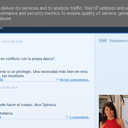
deliver its services and to analyze traffic. Your IP address and 
formance and security metrics to ensure quality of service, gen
PORT
abuse.
te!
Seguidores
 JULIO DE 2008
r en conflicto con la propia época".
te si un privilegio. Una necesidad más bien en esta
, tan triunfante.
43
No hay comentarios:
LIO DE 2008
ede hacer el cuerpo, dice Spinoza.
todavía.
3
1 comentario: