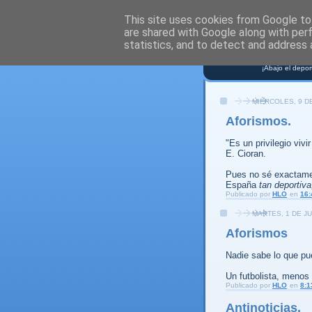
This site uses cookies from Google to 
are shared with Google along with per
NO S
statistics, and to detect and address 
¡Abajo el depor
MIÉRCOLES, 9 DE
Aforismos.
"Es un privilegio vivi
E. Cioran.
Pues no sé exactamen
España
tan deportiva
Publicado por
HLO
en
16:
MARTES, 1 DE JU
Aforismos
Nadie sabe lo que pu
Un futbolista, menos 
Publicado por
HLO
en
8:1
Antinoticias.