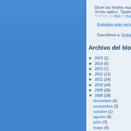
Dicen los forofos es
Yo les replico: "Quier
Publicado por
HLO
en
8:1
Entradas más reci
Suscribirse a:
Entr
Archivo del bl
►
2015
(1)
►
2014
(5)
►
2013
(7)
►
2012
(11)
►
2011
(24)
►
2010
(44)
►
2009
(56)
▼
2008
(29)
diciembre
(4)
noviembre
(3)
octubre
(1)
agosto
(4)
julio
(3)
mayo
(6)