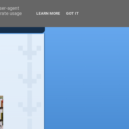
user-agent
erate usage
LEARN MORE
GOT IT