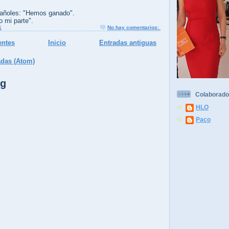
pañoles: "Hemos ganado".
o mi parte".
1
No hay comentarios:
entes
Inicio
Entradas antiguas
adas (Atom)
og
Colaborado
HLO
Paco