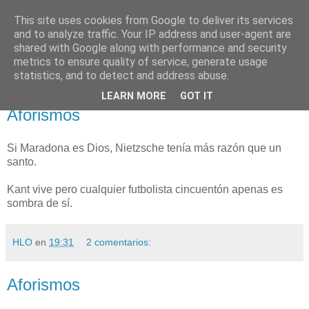
This site uses cookies from Google to deliver its services
NO SPORT
and to analyze traffic. Your IP address and user-agent are
shared with Google along with performance and security
metrics to ensure quality of service, generate usage
¡Abajo el deporte!
statistics, and to detect and address abuse.
LEARN MORE
GOT IT
sábado, 23 de junio de 2007
Aforismos
Si Maradona es Dios, Nietzsche tenía más razón que un
santo.
Kant vive pero cualquier futbolista cincuentón apenas es
sombra de sí.
HLO
en
19:31
2 comentarios:
Aforismos