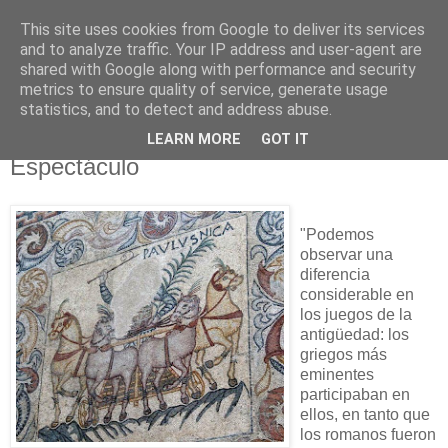
This site uses cookies from Google to deliver its services
NO SPORT
and to analyze traffic. Your IP address and user-agent are
shared with Google along with performance and security
metrics to ensure quality of service, generate usage
¡Abajo el deporte!
statistics, and to detect and address abuse.
LEARN MORE
GOT IT
jueves, 9 de julio de 2009
Espectáculo
"Podemos
observar una
diferencia
considerable en
los juegos de la
antigüedad: los
griegos más
eminentes
participaban en
ellos, en tanto que
los romanos fueron