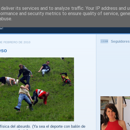
deliver its services and to analyze traffic. Your IP address and 
formance and security metrics to ensure quality of service, gen
PORT
abuse.
te!
Seguidores
DE FEBRERO DE 2010
eso
física del absurdo. (Ya sea el deporte con balón de