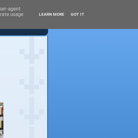
user-agent
erate usage
LEARN MORE
GOT IT