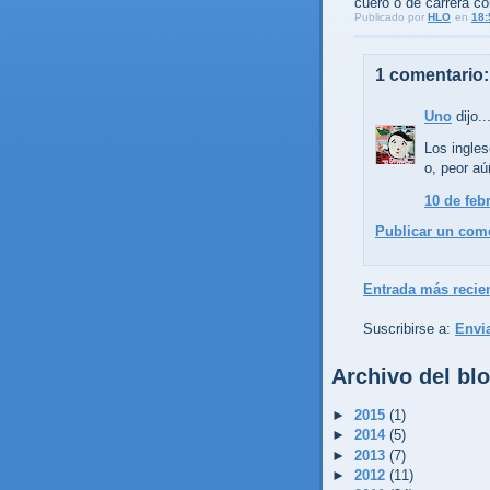
cuero o de carrera co
Publicado por
HLO
en
18:
1 comentario:
Uno
dijo..
Los ingle
o, peor aú
10 de feb
Publicar un com
Entrada más recie
Suscribirse a:
Envi
Archivo del bl
►
2015
(1)
►
2014
(5)
►
2013
(7)
►
2012
(11)