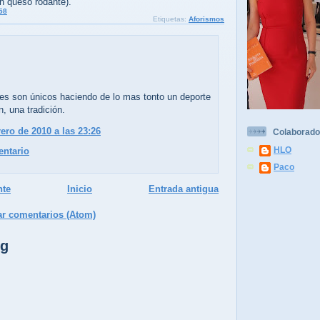
n queso rodante).
58
Etiquetas:
Aforismos
.
ses son únicos haciendo de lo mas tonto un deporte
n, una tradición.
rero de 2010 a las 23:26
Colaborado
HLO
entario
Paco
nte
Inicio
Entrada antigua
ar comentarios (Atom)
og